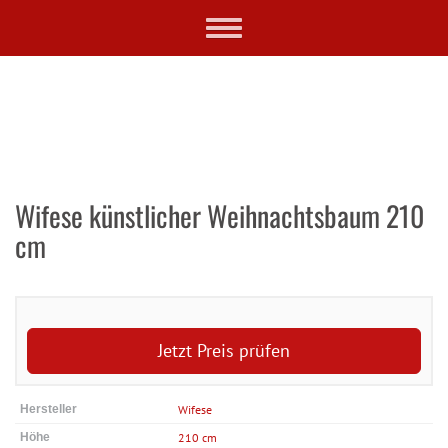
Skip
Toggle
to
navigation
main
content
Wifese künstlicher Weihnachtsbaum 210
cm
Jetzt Preis prüfen
Hersteller
Wifese
Höhe
210 cm