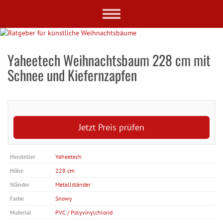
Skip
Toggle
to
navigation
main
content
Yaheetech Weihnachtsbaum 228 cm mit
Schnee und Kiefernzapfen
Jetzt Preis prüfen
Hersteller
Yaheetech
Höhe
228 cm
Ständer
Metallständer
Farbe
Snowy
Material
PVC / Polyvinylchlorid