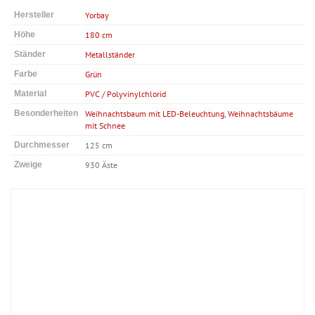
Hersteller
Yorbay
Höhe
180 cm
Ständer
Metallständer
Farbe
Grün
Material
PVC / Polyvinylchlorid
Besonderheiten
Weihnachtsbaum mit LED-Beleuchtung
,
Weihnachtsbäume
mit Schnee
Durchmesser
125 cm
Zweige
930 Äste