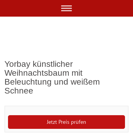
Skip
Toggle
to
navigation
main
content
Yorbay künstlicher
Weihnachtsbaum mit
Beleuchtung und weißem
Schnee
Jetzt Preis prüfen