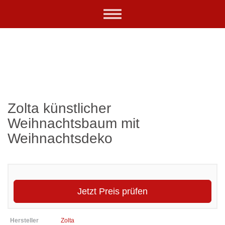
Skip
Toggle
to
navigation
main
content
Zolta künstlicher
Weihnachtsbaum mit
Weihnachtsdeko
Jetzt Preis prüfen
Hersteller
Zolta