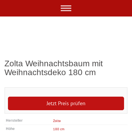
Skip
Toggle
to
navigation
main
content
Zolta Weihnachtsbaum mit
Weihnachtsdeko 180 cm
Jetzt Preis prüfen
Hersteller
Zolta
Höhe
180 cm