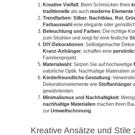
Kreative Vielfalt
: Beim Schmücken Ihres
k
traditionelle
als auch
moderne Elemente
Trendfarben
:
Silber
,
Nachtblau
,
Rot
,
Grü
Farbauswahl
eine elegante oder gemütlic
Beleuchtung und Farben
: Die richtige K
zum Strahlen und sorgt für eine festliche
S
DIY-Dekorationen
: Selbstgemachte Dekor
Kranz-Anhänger
, schaffen eine
persönli
Familienprojekt.
Materialwahl
: Setzen Sie auf hochwertige
natürliche Optik. Nachhaltige Materialien s
Kinderfreundliche Gestaltung
: Verwende
Dekorationselemente wie
Stoffanhänger
o
gewährleisten.
Minimalismus und Nachhaltigkeit
: Wenig
nachhaltige Materialien
machen Ihren Baum
zur
Umweltschonung
.
Kreative Ansätze und Stil