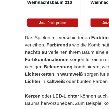
Weihnachtsbaum 210
Weihnach
cm
cm
Jetzt Preis prüfen
Jetz
Das Spielen mit verschiedenen
Farbtö
verleihen.
Farbtrends
wie die Kombinat
nachtblau
verleihen Ihrem Baum eine e
Farbkombinationen
sorgen für einen s
richtigen
Beleuchtung
kombinieren, wir
Lichterketten
in
warmweiß
sorgen für 
Lichter
in
kaltweiß
oder bunten Farben
Kerzen
oder
LED-Lichter
können auch g
Baums hervorzuheben. Zum Beispiel kö