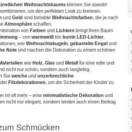
ünstlichen Weihnachtsbaums
können Sie sowohl
kombinieren, um den perfekten Look zu kreieren.
n
und
Gold
sind beliebte
Weihnachtsfarben
, die je nach
he
Atmosphäre
schaffen.
ombination von
Farben
und
Lichtern
bringt Ihren Baum
timmung
– von
warmweiß
bis
bunte LED-Lichter
.
ationen, wie
Weihnachtskugeln
,
gebastelte Engel
und
che Note
und machen die Dekoration zu einem schönen
Materialien
wie
Holz
,
Glas
und
Metall
für eine edle und
ind nicht nur schön, sondern auch langlebig.
n Sie
weiche
und
unzerbrechliche
der
Filzdekorationen
, um die Sicherheit der Kinder zu
er ist oft mehr – eine
minimalistische Dekoration
und
 nicht nur elegant, sondern leisten auch einen Beitrag
e zum Schmücken