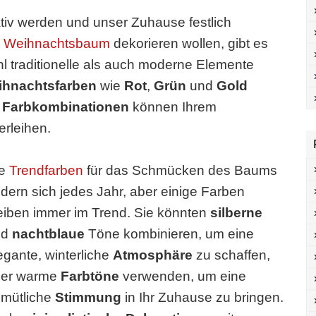
eativ werden und unser Zuhause festlich
n Weihnachtsbaum
dekorieren wollen, gibt es
hl traditionelle als auch moderne Elemente
ihnachtsfarben
wie
Rot
,
Grün
und
Gold
e
Farbkombinationen
können Ihrem
rleihen.
ie
Trendfarben
für das Schmücken des Baums
dern sich jedes Jahr, aber einige Farben
eiben immer im Trend. Sie könnten
silberne
nd
nachtblaue
Töne kombinieren, um eine
egante, winterliche
Atmosphäre
zu schaffen,
der warme
Farbtöne
verwenden, um eine
mütliche
Stimmung
in Ihr Zuhause zu bringen.