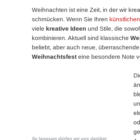
Weihnachten ist eine Zeit, in der wir kr
schmücken. Wenn Sie Ihren
künstliche
viele
kreative Ideen
und Stile, die sowo
kombinieren. Aktuell sind klassische
We
beliebt, aber auch neue, überraschend
Weihnachtsfest
eine besondere Note ve
D
än
bl
u
el
o
ge
So langsam dürfen wir uns darüber