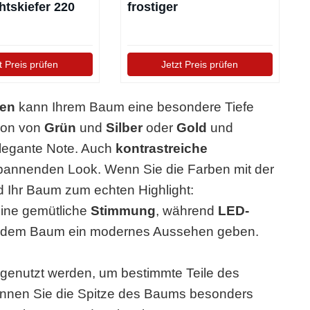
tskiefer 220
frostiger
Weihnachtsbaum (213
cm) mit LED
t Preis prüfen
Jetzt Preis prüfen
nen
kann Ihrem Baum eine besondere Tiefe
ion von
Grün
und
Silber
oder
Gold
und
legante Note. Auch
kontrastreiche
pannenden Look. Wenn Sie die Farben mit der
d Ihr Baum zum echten Highlight:
eine gemütliche
Stimmung
, während
LED-
 dem Baum ein modernes Aussehen geben.
enutzt werden, um bestimmte Teile des
nnen Sie die Spitze des Baums besonders