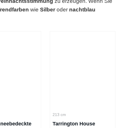
eihnachtsstimmung
zu erzeugen. Wenn Sie
rendfarben
wie
Silber
oder
nachtblau
213 cm
neebedeckte
Tarrington House