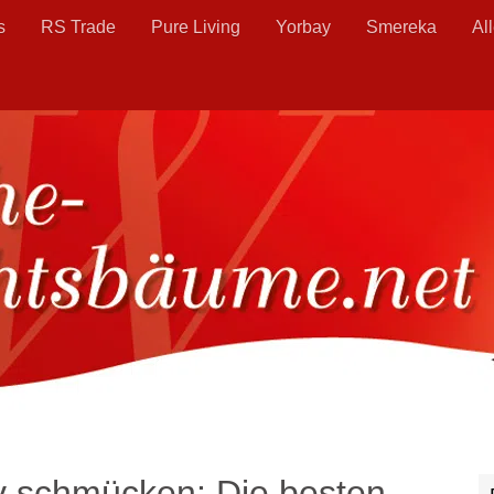
s
RS Trade
Pure Living
Yorbay
Smereka
Al
v schmücken: Die besten