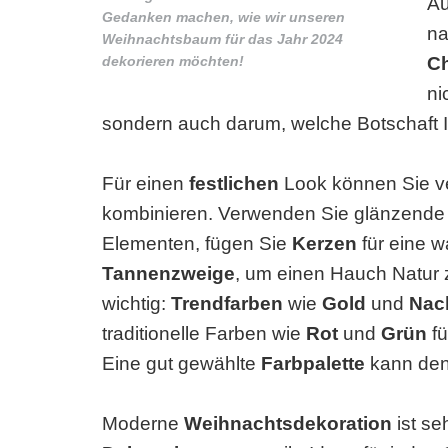
A
Gedanken machen, wie wir unseren
na
Weihnachtsbaum für das Jahr 2024
dekorieren möchten!
C
ni
sondern auch darum, welche Botschaft 
Für einen
festlichen
Look können Sie v
kombinieren. Verwenden Sie glänzend
Elementen, fügen Sie
Kerzen
für eine 
Tannenzweige
, um einen Hauch Natur z
wichtig:
Trendfarben
wie
Gold
und
Nac
traditionelle Farben wie
Rot
und
Grün
fü
Eine gut gewählte
Farbpalette
kann den
Moderne
Weihnachtsdekoration
ist se