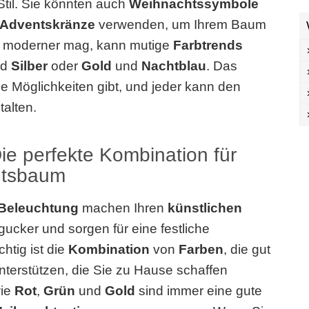
Stil. Sie könnten auch
Weihnachtssymbole
Adventskränze
verwenden, um Ihrem Baum
s moderner mag, kann mutige
Farbtrends
nd
Silber
oder
Gold
und
Nachtblau
. Das
le Möglichkeiten gibt, und jeder kann den
alten.
e perfekte Kombination für
htsbaum
Beleuchtung
machen Ihren
künstlichen
ucker und sorgen für eine festliche
chtig ist die
Kombination
von
Farben
, die gut
terstützen, die Sie zu Hause schaffen
ie
Rot
,
Grün
und
Gold
sind immer eine gute