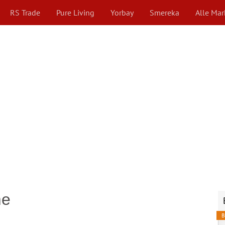
RS Trade
Pure Living
Yorbay
Smereka
Alle Ma
me
B