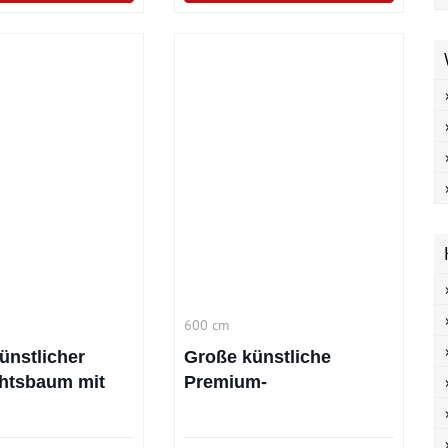
600 cm
ünstlicher
Große künstliche
htsbaum mit
Premium-
ten
Weihnachtskiefer (600
cm)