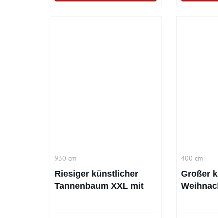
930 cm
400 cm
Riesiger künstlicher
Großer k
Tannenbaum XXL mit
Weihnac
930cm
Ornamen