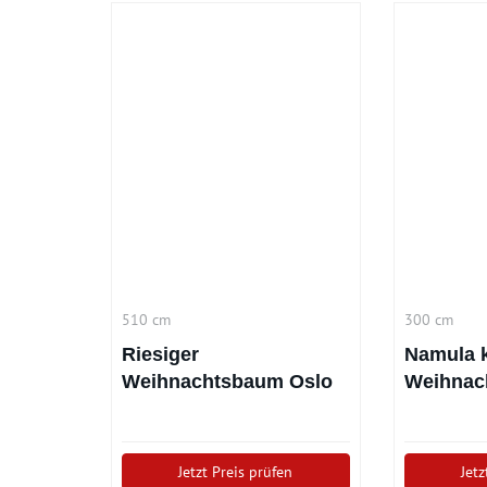
510 cm
300 cm
Riesiger
Namula k
Weihnachtsbaum Oslo
Weihnach
510 cm
cm
Jetzt Preis prüfen
Jetz