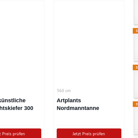
B
B
360 cm
ünstliche
Artplants
B
tskiefer 300
Nordmanntanne
Armandi (360cm)
t Preis prüfen
Jetzt Preis prüfen