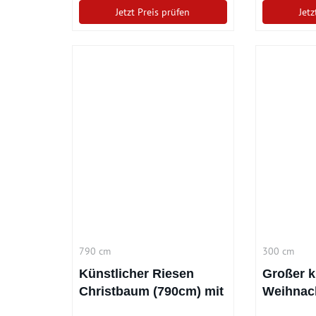
Jetzt Preis prüfen
Jetz
790 cm
300 cm
Künstlicher Riesen
Großer k
Christbaum (790cm) mit
Weihnac
LED-Beleuchtung
Georgia 