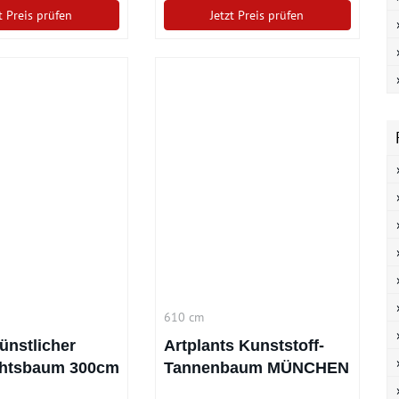
t Preis prüfen
Jetzt Preis prüfen
610 cm
ünstlicher
Artplants Kunststoff-
htsbaum 300cm
Tannenbaum MÜNCHEN
mit 1420
Speed