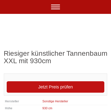
Skip
Toggle
to
navigation
main
content
Riesiger künstlicher Tannenbaum
XXL mit 930cm
Jetzt Preis prüfen
Hersteller
Sonstige Hersteller
Höhe
930 cm