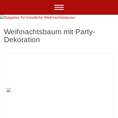
Skip
Toggle
to
navigation
main
content
Weihnachtsbaum mit Party-
Dekoration