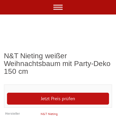
Skip
Toggle
to
navigation
main
content
N&T Nieting weißer
Weihnachtsbaum mit Party-Deko
150 cm
Jetzt Preis prüfen
Hersteller
N&T Nieting