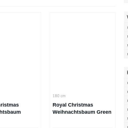
180 cm
ristmas
Royal Christmas
htsbaum
Weihnachtsbaum Green
210 cm
Spruce 180 cm