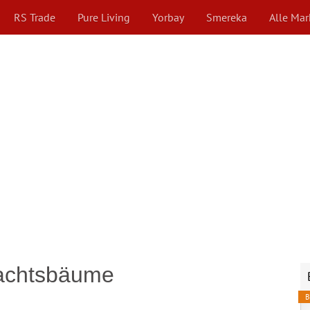
RS Trade
Pure Living
Yorbay
Smereka
Alle Ma
nachtsbäume
B