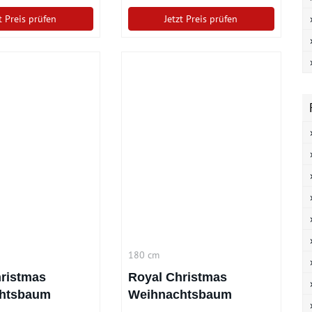
t Preis prüfen
Jetzt Preis prüfen
180 cm
ristmas
Royal Christmas
htsbaum
Weihnachtsbaum
180 cm
Spitsbergen 180 cm