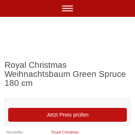
Skip
Toggle
to
navigation
main
content
Royal Christmas
Weihnachtsbaum Green Spruce
180 cm
Jetzt Preis prüfen
Hersteller
Royal Christmas