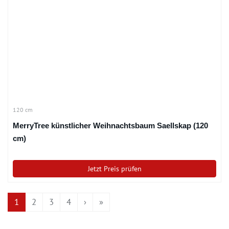
120 cm
MerryTree künstlicher Weihnachtsbaum Saellskap (120
cm)
Jetzt Preis prüfen
1
2
3
4
›
»