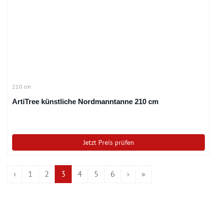
210 cm
ArtiTree künstliche Nordmanntanne 210 cm
Jetzt Preis prüfen
‹
1
2
3
4
5
6
›
»