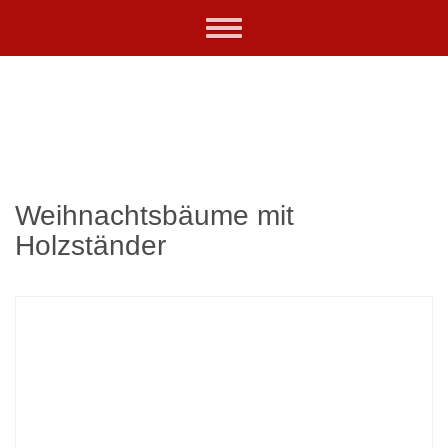
Skip
Toggle
to
navigation
main
content
Weihnachtsbäume mit
Holzständer