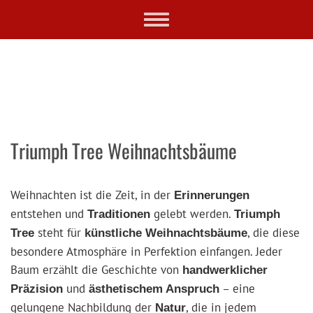
Skip
Toggle
to
navigation
main
content
Triumph Tree Weihnachtsbäume
Weihnachten ist die Zeit, in der
Erinnerungen
entstehen und
gelebt werden.
Traditionen
Triumph
steht für
, die diese
Tree
künstliche Weihnachtsbäume
besondere Atmosphäre in Perfektion einfangen. Jeder
Baum erzählt die Geschichte von
handwerklicher
und
– eine
Präzision
ästhetischem Anspruch
gelungene Nachbildung der
, die in jedem
Natur