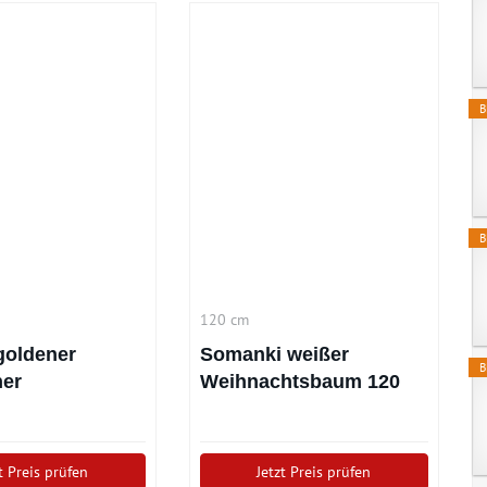
B
B
120 cm
goldener
Somanki weißer
B
her
Weihnachtsbaum 120
htsbaum (120
cm
t Preis prüfen
Jetzt Preis prüfen