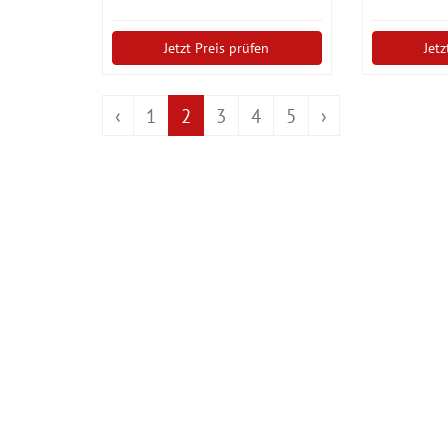
LED warm-weiß
Jetzt Preis prüfen
Jetz
‹
1
2
3
4
5
›