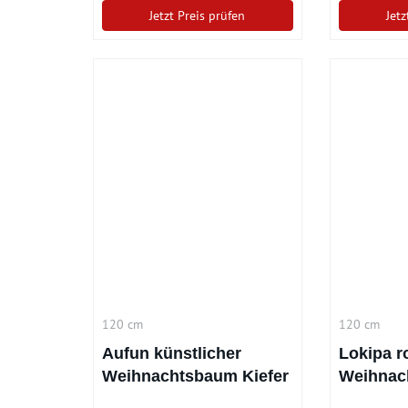
Jetzt Preis prüfen
Jetz
120 cm
120 cm
Aufun künstlicher
Lokipa r
Weihnachtsbaum Kiefer
Weihnac
mit Beleuchtung 380
cm