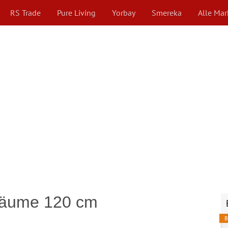
RS Trade
Pure Living
Yorbay
Smereka
Alle Ma
bäume 120 cm
B