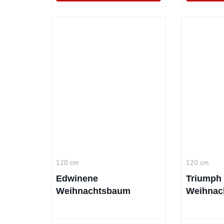
120 cm
120 cm
Edwinene
Triumph 
Weihnachtsbaum
Weihnac
Premium 120 cm
Camden 