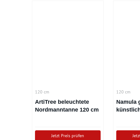
120 cm
120 cm
ArtiTree beleuchtete
Namula 
Nordmanntanne 120 cm
künstlic
Weihnac
cm)
Jetzt Preis prüfen
Jetz