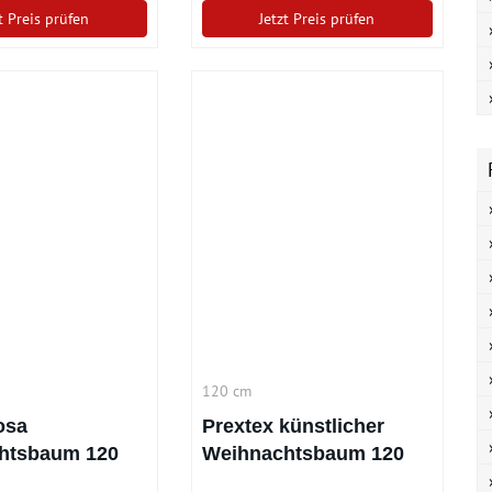
t Preis prüfen
Jetzt Preis prüfen
120 cm
osa
Prextex künstlicher
htsbaum 120
Weihnachtsbaum 120
cm