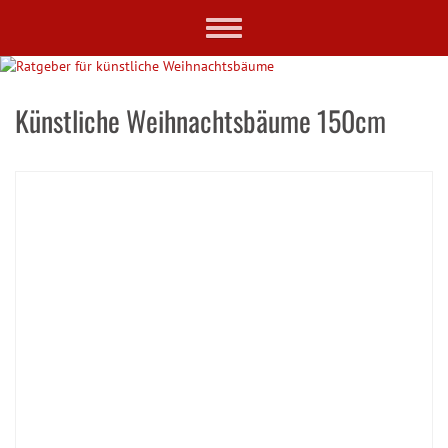
Skip
Toggle
to
navigation
main
content
Künstliche Weihnachtsbäume 150cm