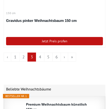
150 cm
Gravidus pinker Weihnachtsbaum 150 cm
Jetzt Preis prüfen
‹
1
2
3
4
5
6
›
»
Beliebte Weihnachtsbäume
BESTSELLER NR. 1
Premium Weihnachtsbaum künstlich