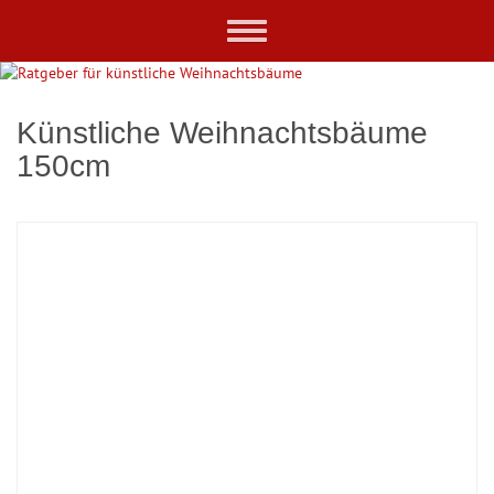
Skip
Toggle
to
navigation
main
content
Künstliche Weihnachtsbäume
150cm