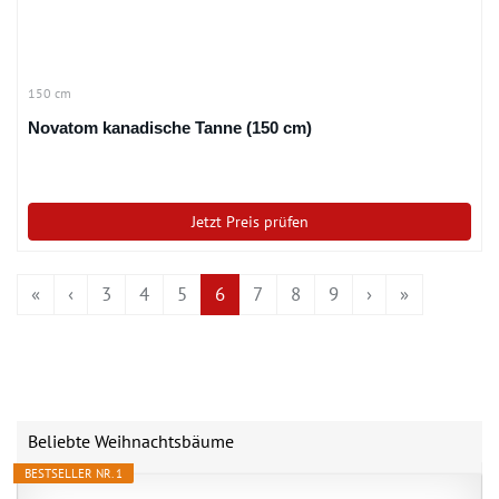
150 cm
Novatom kanadische Tanne (150 cm)
Jetzt Preis prüfen
«
‹
3
4
5
6
7
8
9
›
»
Beliebte Weihnachtsbäume
BESTSELLER NR. 1