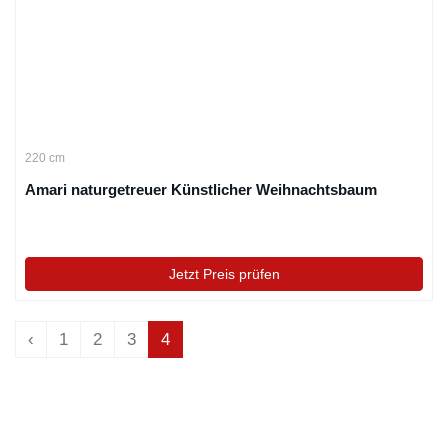
220 cm
Amari naturgetreuer Künstlicher Weihnachtsbaum
Jetzt Preis prüfen
‹
1
2
3
4