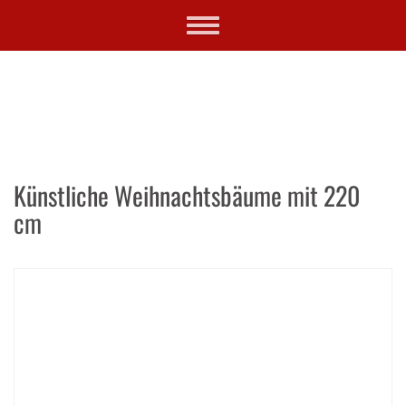
Skip
Toggle
to
navigation
main
content
Künstliche Weihnachtsbäume mit 220
cm