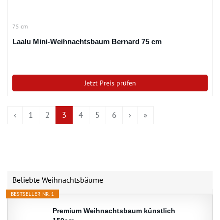
75 cm
Laalu Mini-Weihnachtsbaum Bernard 75 cm
Jetzt Preis prüfen
‹
1
2
3
4
5
6
›
»
Beliebte Weihnachtsbäume
BESTSELLER NR. 1
Premium Weihnachtsbaum künstlich