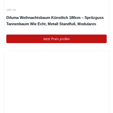
180 cm
Diluma Weihnachtsbaum Künstlich 180cm – Spritzguss
Tannenbaum Wie Echt, Metall Standfuß, Modulares
Stecksystem, Schwer Entflammbar B1 Zertifikat –
Künstlicher Premium Voll-PE Christbaum
Jetzt Preis prüfen