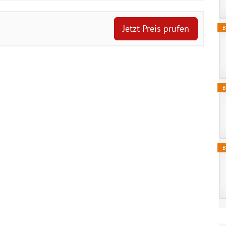
Jetzt Preis prüfen
B
B
B