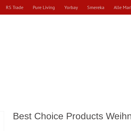
RS Trade
Pure Living
Yorbay
Smereka
Alle Ma
Best Choice Products Weihn