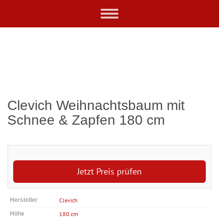
Skip
Toggle
to
navigation
main
content
Clevich Weihnachtsbaum mit
Schnee & Zapfen 180 cm
Jetzt Preis prüfen
Hersteller
Clevich
Höhe
180 cm