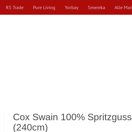
RS Trade
Pure Living
Yorbay
Smereka
Alle Ma
Cox Swain 100% Spritzgus
(240cm)