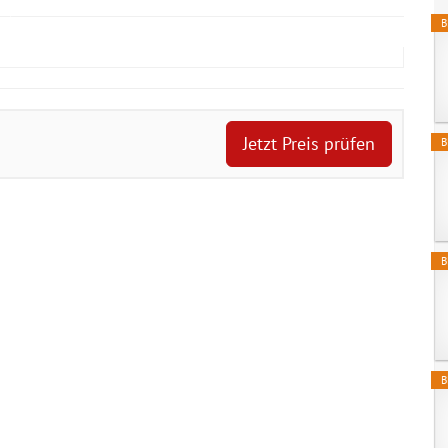
B
Jetzt Preis prüfen
B
B
B