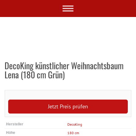
Skip
Toggle
to
navigation
main
content
DecoKing künstlicher Weihnachtsbaum
Lena (180 cm Grün)
Jetzt Preis prüfen
Hersteller
DecoKing
Höhe
180 cm