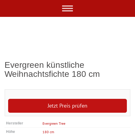
Skip
Toggle
to
navigation
main
content
Evergreen künstliche
Weihnachtsfichte 180 cm
Jetzt Preis prüfen
Hersteller
Evergreen Tree
Höhe
180 cm