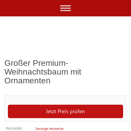
Skip
Toggle
to
navigation
main
content
Großer Premium-
Weihnachtsbaum mit
Ornamenten
Jetzt Preis prüfen
Hersteller
Sonstige Hersteller