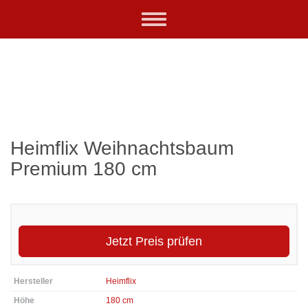
Skip
Toggle
to
navigation
main
content
Heimflix Weihnachtsbaum
Premium 180 cm
Jetzt Preis prüfen
Hersteller
Heimflix
Höhe
180 cm