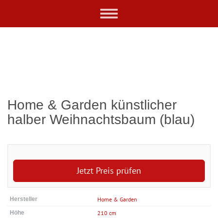
Skip
Toggle
to
navigation
main
content
Home & Garden künstlicher
halber Weihnachtsbaum (blau)
Jetzt Preis prüfen
Hersteller
Home & Garden
Höhe
210 cm