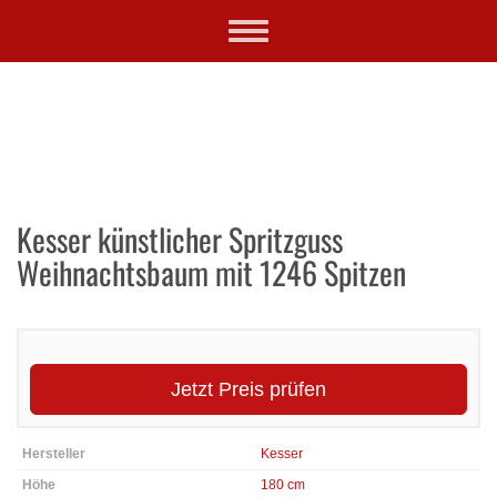
Skip
Toggle
to
navigation
main
content
Kesser künstlicher Spritzguss
Weihnachtsbaum mit 1246 Spitzen
Jetzt Preis prüfen
Hersteller
Kesser
Höhe
180 cm