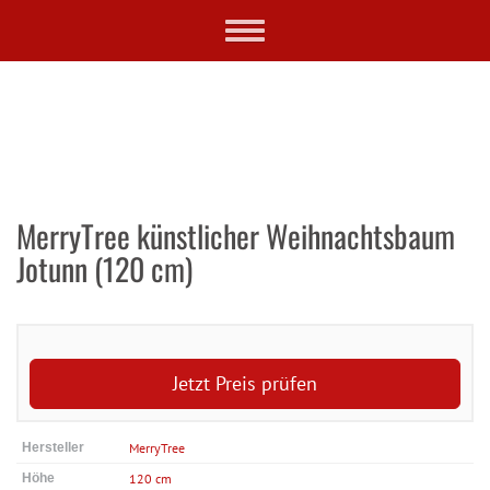
Skip
Toggle
to
navigation
main
content
MerryTree künstlicher Weihnachtsbaum
Jotunn (120 cm)
Jetzt Preis prüfen
Hersteller
MerryTree
Höhe
120 cm