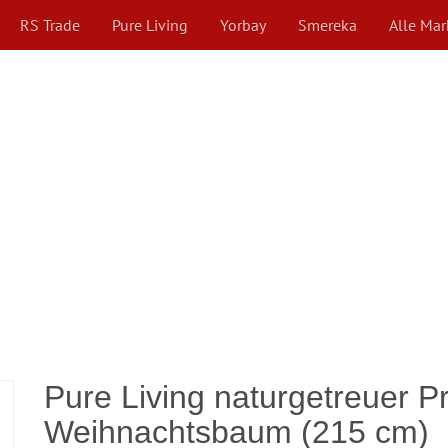
RS Trade
Pure Living
Yorbay
Smereka
Alle Ma
Pure Living naturgetreuer 
Weihnachtsbaum (215 cm)