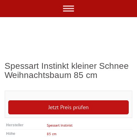
Skip
Toggle
to
navigation
main
content
Spessart Instinkt kleiner Schnee
Weihnachtsbaum 85 cm
Jetzt Preis prüfen
Hersteller
Spessart Instinkt
Höhe
85 cm