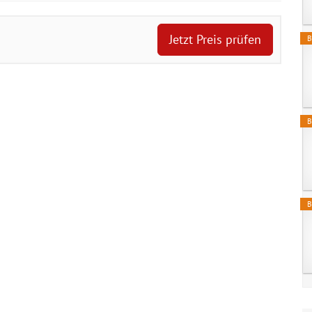
Jetzt Preis prüfen
B
B
B