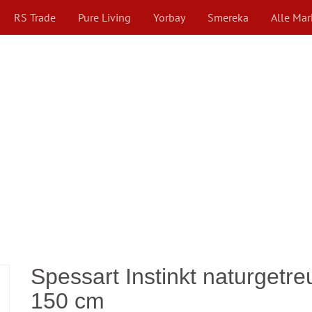
RS Trade
Pure Living
Yorbay
Smereka
Alle Ma
Spessart Instinkt naturget
150 cm