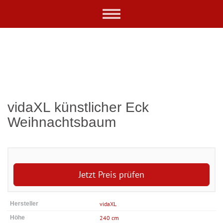
Skip
Toggle
to
navigation
main
content
vidaXL künstlicher Eck
Weihnachtsbaum
Jetzt Preis prüfen
Hersteller
vidaXL
Höhe
240 cm