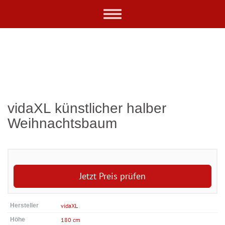
Skip
Toggle
to
navigation
main
content
vidaXL künstlicher halber
Weihnachtsbaum
Jetzt Preis prüfen
Hersteller
vidaXL
Höhe
180 cm