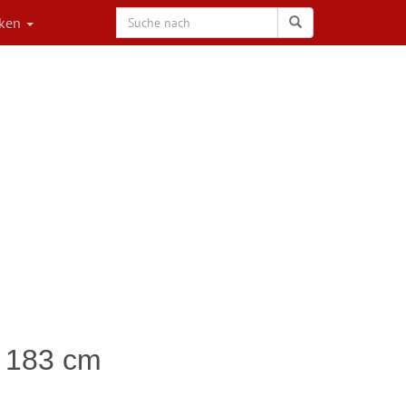
rken
e 183 cm