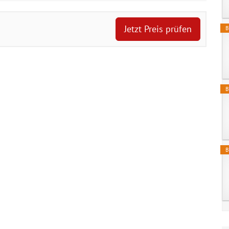
Jetzt Preis prüfen
B
B
B