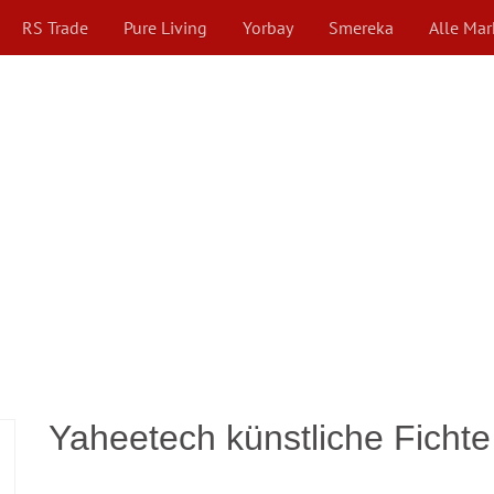
RS Trade
Pure Living
Yorbay
Smereka
Alle Ma
Yaheetech künstliche Ficht