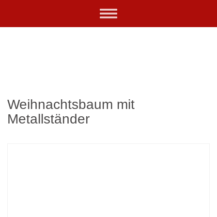
Skip
Toggle
to
navigation
main
content
Weihnachtsbaum mit
Metallständer